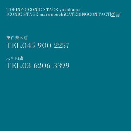
TOP
INFO
ICONIC STAGE yokohama
ICONIC STAGE marunouchi
CATERING
CONTACT
東白楽本店
TEL.045-900-2257
丸の内店
TEL.03-6206-3399