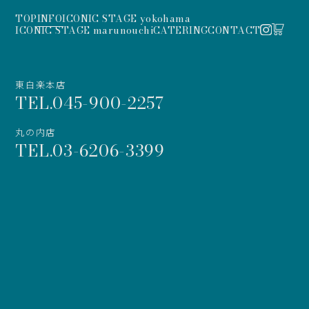
TOP
INFO
ICONIC STAGE yokohama
ICONIC STAGE marunouchi
CATERING
CONTACT
東白楽本店
TEL.045-900-2257
丸の内店
TEL.03-6206-3399